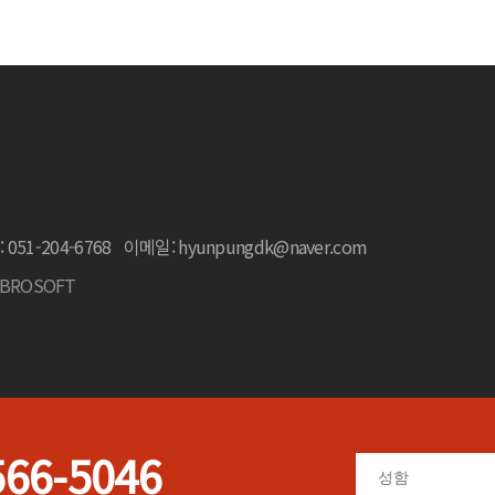
 051-204-6768
이메일: hyunpungdk@naver.com
IBROSOFT
566-5046