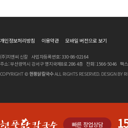
개인정보처리방침
이용약관
모바일 버전으로 보기
(주)지앤씨 신칼
사업자등록번호: 330-86-02164
주소: 부산광역시 강서구 명지국제8로 286 4층
전화: 1566-5046
팩스:
COPYRIGHT ©
현풍닭칼국수
ALL RIGHTS RESERVED. DESIGN BY
R
1
빠른 창업상담